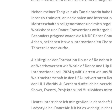
Neben meiner Tätigkeit als Tanzlehrerin habe i
intensiv trainiert, an nationalen und internati
Meisterschaften teilgenommen und mich regel
Workshops und Dance Conventions weitergebil
Besonders prägend waren die NMDF Dance Conv
Athen, bei denen ich von internationalen Chor
Tänzern lernen durfte.
Als Mitglied der Formation House of Ra nahm ic
an Wettbewerben wie World of Dance und Hip 
International teil. 2024 qualifizierten wir uns f
Weltmeisterschaft in den USA und vertraten De
den HHI Worlds. Außerdem durfte ich bei versc
Shows, Events, Projekten und Musikvideos mitw
Heute unterrichte ich mit großer Leidenschaft
Ladystyle bei DanceAir. Mir ist es wichtig, nicht 