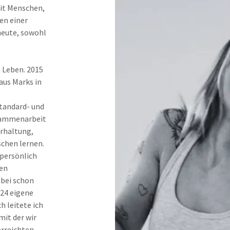
mit Menschen,
en einer
heute, sowohl
 Leben. 2015
aus Marks in
Standard- und
usammenarbeit
erhaltung,
chen lernen.
 persönlich
gen
abei schon
’24 eigene
h leitete ich
mit der wir
rreichten.