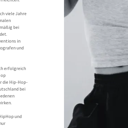
ch viele Jahre
onalen
mäßig bei
det.
entions in
eografen und
h erfolgreich
Hop
ür die Hip-Hop-
utschland bei
hiedenen
irken.
 HipHop und
nur