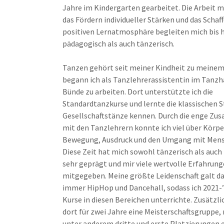
Jahre im Kindergarten gearbeitet. Die Arbeit 
das Fördern individueller Stärken und das Schaff
positiven Lernatmosphäre begleiten mich bis 
pädagogisch als auch tänzerisch.
Tanzen gehört seit meiner Kindheit zu meinem
begann ich als Tanzlehrerassistentin im Tanzh
Bünde zu arbeiten. Dort unterstützte ich die
Standardtanzkurse und lernte die klassischen 
Gesellschaftstänze kennen. Durch die enge Z
mit den Tanzlehrern konnte ich viel über Körp
Bewegung, Ausdruck und den Umgang mit Mens
Diese Zeit hat mich sowohl tänzerisch als auch
sehr geprägt und mir viele wertvolle Erfahrun
mitgegeben. Meine größte Leidenschaft galt d
immer HipHop und Dancehall, sodass ich 2021-
Kurse in diesen Bereichen unterrichte. Zusätzlic
dort für zwei Jahre eine Meisterschaftsgruppe, 
unter anderem dritte und erste Platzierungen e